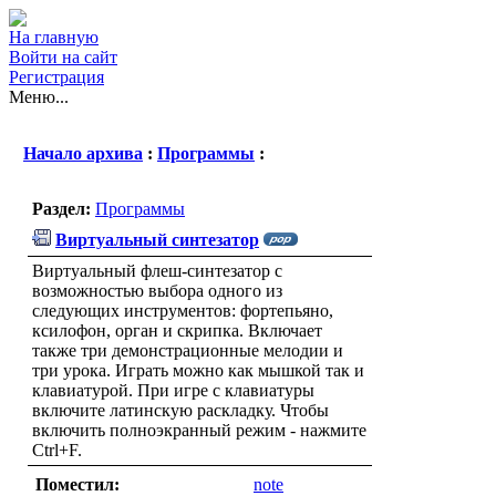
На главную
Войти на сайт
Регистрация
Меню...
Начало архива
:
Программы
:
Раздел:
Программы
Виртуальный синтезатор
Виртуальный флеш-синтезатор с
возможностью выбора одного из
следующих инструментов: фортепьяно,
ксилофон, орган и скрипка. Включает
также три демонстрационные мелодии и
три урока. Играть можно как мышкой так и
клавиатурой. При игре с клавиатуры
включите латинскую раскладку. Чтобы
включить полноэкранный режим - нажмите
Ctrl+F.
Поместил:
note