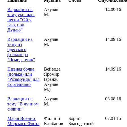
Название
Музыка
Слова
Опубликован
Вариации на
Акулян
14.09.16
тему укр. нар.
М.
песни "Ой у
гаю, при
Дунаю"
Вариации на
Акулян
14.09.16
тему из
М.
одесского
фольклора
"Чемоданчик"
Пивная бочка
Вейвода
14.09.16
(полька) или
Яромир
"Розамунда" для
(аранж.
фортепиано
Акулян
М.)
Вариации на
Акулян
03.08.16
тему "В лунном
М.
сиянии"
Марш Военно-
Филипп
Борис
07.01.15
Морского Флота
Клибанов
Благодатный