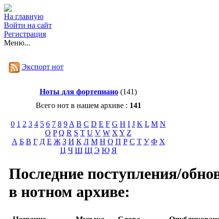
На главную
Войти на сайт
Регистрация
Меню...
Экспорт нот
Ноты для фортепиано
(141)
Всего нот в нашем архиве :
141
0
1
2
3
4
5
6
7
8
9
A
B
C
D
E
F
G
H
I
J
K
L
M
N
O
P
Q
R
S
T
U
V
W
X
Y
Z
А
Б
В
Г
Д
Е
Ж
З
И
К
Л
М
Н
О
П
Р
С
Т
У
Ф
Х
Ц
Ч
Ш
Щ
Э
Ю
Я
Последние поступления/обно
в нотном архиве: