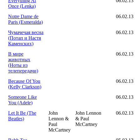
Everything At
06.02.13
Once (Lenka)
Notre Dame de
06.02.13
Paris (Esmeralda)
Чумачечая весна
06.02.13
(Потап и Настя
Каменских)
В мире
06.02.13
животных
(Ноты из
телепередачи)
Because Of You
06.02.13
(Kelly Clarkson)
Someone Like
06.02.13
You (Adele)
Let It Be (The
John
John Lennon
06.02.13
Beatles)
Lennon &
& Paul
Paul
McCartney
McCartney