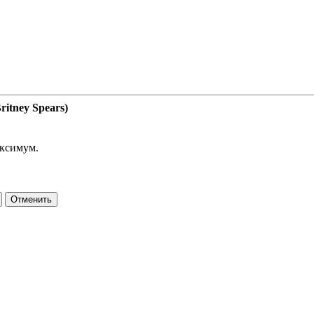
itney Spears)
аксимум.