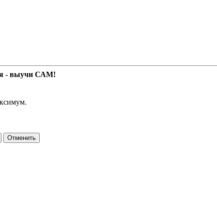
я - выучи САМ!
аксимум.