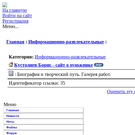
На главную
Войти на сайт
Регистрация
Меню...
Главная
:
Информационно-развлекательные
:
Категория:
Информационно-развлекательные
Кустодиев Борис - сайт о художнике
: Биография и творческий путь. Галерея работ.
Идентификатор ссылки: 35
Оценить эту 
Меню
Главная
Новости
Ноты
Файлы
Форум