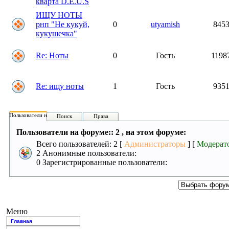
кварта D.E.U.S
ИЩУ НОТЫ
рнп "Не кукуй,
0
utyamish
845
кукушечка"
Re: Ноты
0
Гость
1198
Re: ищу ноты
1
Гость
935
Пользователи на форуме:
Поиск
Права
Пользователи на форуме:: 2 , на этом форуме:
Всего пользователей: 2 [
Администраторы
] [
Модерат
2 Анонимные пользователи:
0 Зарегистрированные пользователи:
Меню
Главная