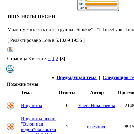
ИЩУ НОТЫ ПЕСЕН
Может у кого есть ноты группы "Smokie" - "I'll meet you at mi
[ Редактировано Lola в 5.10.09 19:36 ]
Страница 3 всего 3
«
1
2
[3]
«
Предыдущая тема
|
Следующая т
Похожие темы
Тема
Ответы
Автор
Просм
Ищу ноты
0
ЕленаНиколаевна
214
Ищу ноты песни
"Вьюн над
2
maestrovd
891
водой"обработка