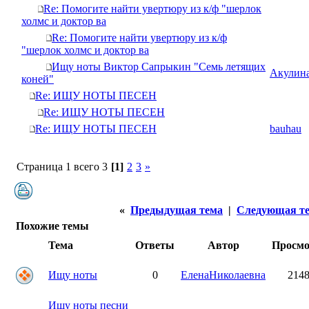
Re: Помогите найти увертюру из к/ф "шерлок
холмс и доктор ва
Re: Помогите найти увертюру из к/ф
"шерлок холмс и доктор ва
Ищу ноты Виктор Сапрыкин "Семь летящих
Акулин
коней"
Re: ИЩУ НОТЫ ПЕСЕН
Re: ИЩУ НОТЫ ПЕСЕН
Re: ИЩУ НОТЫ ПЕСЕН
bauhau
Страница 1 всего 3
[1]
2
3
»
«
Предыдущая тема
|
Следующая т
Похожие темы
Тема
Ответы
Автор
Просм
Ищу ноты
0
ЕленаНиколаевна
214
Ищу ноты песни