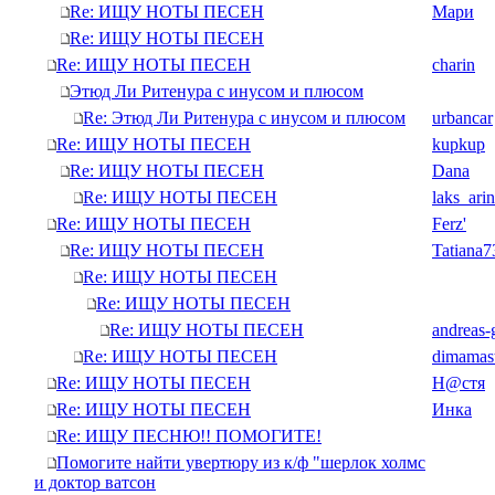
Re: ИЩУ НОТЫ ПЕСЕН
Мари
Re: ИЩУ НОТЫ ПЕСЕН
Re: ИЩУ НОТЫ ПЕСЕН
charin
Этюд Ли Ритенура с инусом и плюсом
Re: Этюд Ли Ритенура с инусом и плюсом
urbancar
Re: ИЩУ НОТЫ ПЕСЕН
kupkup
Re: ИЩУ НОТЫ ПЕСЕН
Dana
Re: ИЩУ НОТЫ ПЕСЕН
laks_ari
Re: ИЩУ НОТЫ ПЕСЕН
Ferz'
Re: ИЩУ НОТЫ ПЕСЕН
Tatiana7
Re: ИЩУ НОТЫ ПЕСЕН
Re: ИЩУ НОТЫ ПЕСЕН
Re: ИЩУ НОТЫ ПЕСЕН
andreas-
Re: ИЩУ НОТЫ ПЕСЕН
dimamas
Re: ИЩУ НОТЫ ПЕСЕН
Н@cтя
Re: ИЩУ НОТЫ ПЕСЕН
Инка
Re: ИЩУ ПЕСНЮ!! ПОМОГИТЕ!
Помогите найти увертюру из к/ф "шерлок холмс
и доктор ватсон