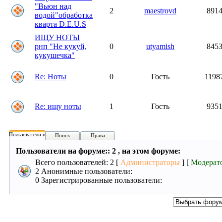
"Вьюн над
2
maestrovd
891
водой"обработка
кварта D.E.U.S
ИЩУ НОТЫ
рнп "Не кукуй,
0
utyamish
845
кукушечка"
Re: Ноты
0
Гость
1198
Re: ищу ноты
1
Гость
935
Пользователи на форуме:
Поиск
Права
Пользователи на форуме:: 2 , на этом форуме:
Всего пользователей: 2 [
Администраторы
] [
Модерат
2 Анонимные пользователи:
0 Зарегистрированные пользователи: