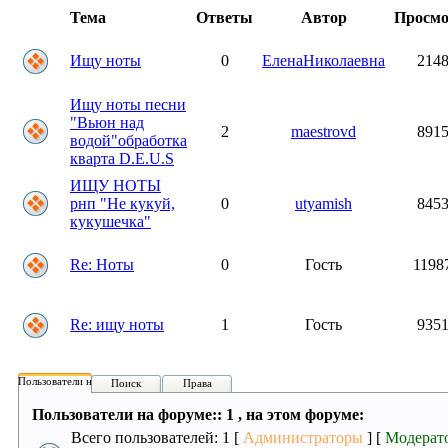
Тема
Ответы
Автор
Просм
Ищу ноты
0
ЕленаНиколаевна
214
Ищу ноты песни
"Вьюн над
2
maestrovd
891
водой"обработка
кварта D.E.U.S
ИЩУ НОТЫ
рнп "Не кукуй,
0
utyamish
845
кукушечка"
Re: Ноты
0
Гость
1198
Re: ищу ноты
1
Гость
935
Пользователи на форуме:
Поиск
Права
Пользователи на форуме:: 1 , на этом форуме:
Всего пользователей: 1 [
Администраторы
] [
Модерат