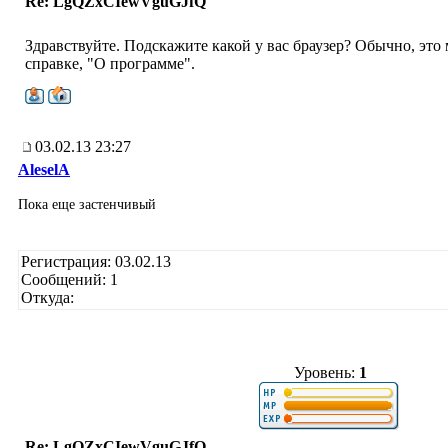
Re: LgQZxCIewVguGJfQ
Здравствуйте. Подскажите какой у вас браузер? Обычно, это
справке, "О программе".
03.02.13 23:27
AleselA
Пока еще застенчивый
Регистрация: 03.02.13
Сообщений: 1
Откуда:
Уровень:
1
Re: LgQZxCIewVguGJfQ