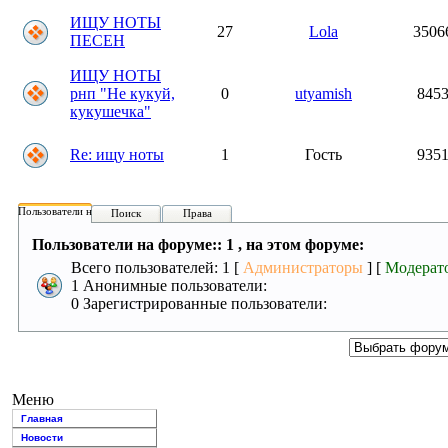
ИЩУ НОТЫ
27
Lola
3506
ПЕСЕН
ИЩУ НОТЫ
рнп "Не кукуй,
0
utyamish
845
кукушечка"
Re: ищу ноты
1
Гость
935
Пользователи на форуме:
Поиск
Права
Пользователи на форуме:: 1 , на этом форуме:
Всего пользователей: 1 [
Администраторы
] [
Модерат
1 Анонимные пользователи:
0 Зарегистрированные пользователи:
Меню
Главная
Новости