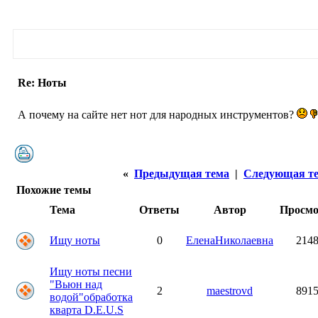
Re: Ноты
А почему на сайте нет нот для народных инструментов?
«
Предыдущая тема
|
Следующая т
Похожие темы
Тема
Ответы
Автор
Просм
Ищу ноты
0
ЕленаНиколаевна
214
Ищу ноты песни
"Вьюн над
2
maestrovd
891
водой"обработка
кварта D.E.U.S