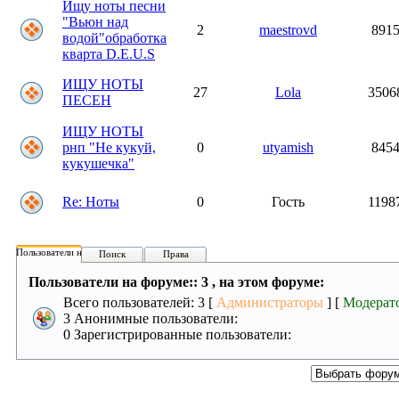
Ищу ноты песни
"Вьюн над
2
maestrovd
891
водой"обработка
кварта D.E.U.S
ИЩУ НОТЫ
27
Lola
3506
ПЕСЕН
ИЩУ НОТЫ
рнп "Не кукуй,
0
utyamish
845
кукушечка"
Re: Ноты
0
Гость
1198
Пользователи на форуме:
Поиск
Права
Пользователи на форуме:: 3 , на этом форуме:
Всего пользователей: 3 [
Администраторы
] [
Модерат
3 Анонимные пользователи:
0 Зарегистрированные пользователи: