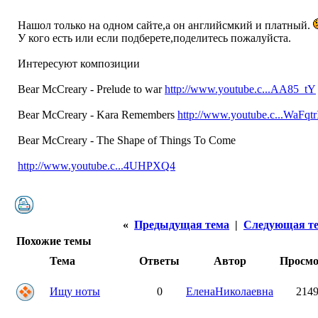
Нашол только на одном сайте,а он английсмкий и платный.
У кого есть или если подберете,поделитесь пожалуйста.
Интересуют композиции
Bear McCreary - Prelude to war
http://www.youtube.c...AA85_tY
Bear McCreary - Kara Remembers
http://www.youtube.c...WaFqtr
Bear McCreary - The Shape of Things To Come
http://www.youtube.c...4UHPXQ4
«
Предыдущая тема
|
Следующая т
Похожие темы
Тема
Ответы
Автор
Просм
Ищу ноты
0
ЕленаНиколаевна
214