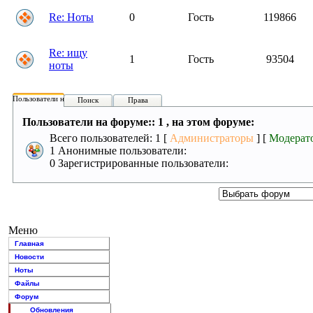
Re: Ноты
0
Гость
119866
Re: ищу
1
Гость
93504
ноты
Пользователи на форуме:
Поиск
Права
Пользователи на форуме:: 1 , на этом форуме:
Всего пользователей: 1 [
Администраторы
] [
Модерат
1 Анонимные пользователи:
0 Зарегистрированные пользователи:
Меню
Главная
Новости
Ноты
Файлы
Форум
Обновления