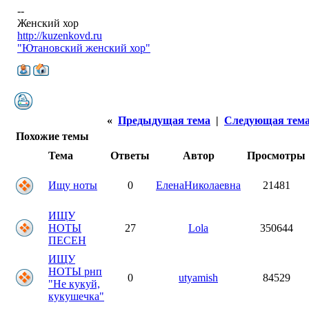
--
Женский хор
http://kuzenkovd.ru
"Ютановский женский хор"
«
Предыдущая тема
|
Следующая тем
Похожие темы
Тема
Ответы
Автор
Просмотры
Ищу ноты
0
ЕленаНиколаевна
21481
ИЩУ
НОТЫ
27
Lola
350644
ПЕСЕН
ИЩУ
НОТЫ рнп
0
utyamish
84529
"Не кукуй,
кукушечка"