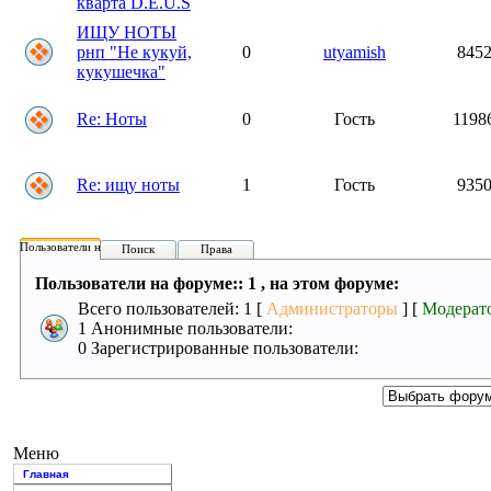
кварта D.E.U.S
ИЩУ НОТЫ
рнп "Не кукуй,
0
utyamish
845
кукушечка"
Re: Ноты
0
Гость
1198
Re: ищу ноты
1
Гость
935
Пользователи на форуме:
Поиск
Права
Пользователи на форуме:: 1 , на этом форуме:
Всего пользователей: 1 [
Администраторы
] [
Модерат
1 Анонимные пользователи:
0 Зарегистрированные пользователи:
Меню
Главная