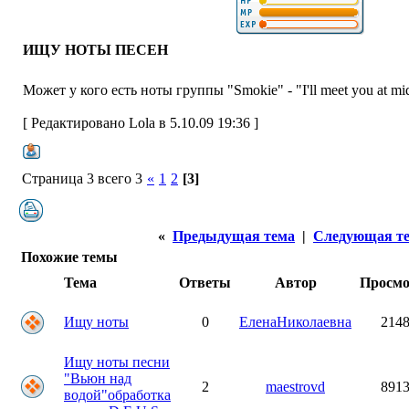
ИЩУ НОТЫ ПЕСЕН
Может у кого есть ноты группы "Smokie" - "I'll meet you at mi
[ Редактировано Lola в 5.10.09 19:36 ]
Страница 3 всего 3
«
1
2
[3]
«
Предыдущая тема
|
Следующая т
Похожие темы
Тема
Ответы
Автор
Просм
Ищу ноты
0
ЕленаНиколаевна
214
Ищу ноты песни
"Вьюн над
2
maestrovd
891
водой"обработка