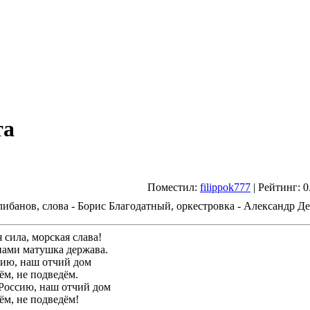
та
Поместил:
filippok777
| Рейтинг: 0
анов, слова - Борис Благодатный, оркестровка - Александр Де
 сила, морская слава!
нами матушка держава.
ию, наш отчий дом
ём, не подведём.
оссию, наш отчий дом
ём, не подведём!