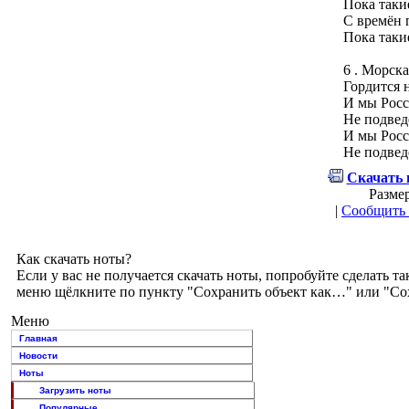
Пока таки
С времён 
Пока таки
6 . Морска
Гордится 
И мы Росс
Не подвед
И мы Росс
Не подвед
Скачать 
Размер
|
Сообщить 
Как скачать ноты?
Если у вас не получается скачать ноты, попробуйте сделать
меню щёлкните по пункту "Сохранить объект как…" или "Сохр
Меню
Главная
Новости
Ноты
Загрузить ноты
Популярные