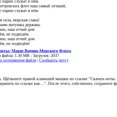
е парни служат в нём.
петровских флот наш самый лучший,
е парни служат в нём.
я сила, морская слава!
нами матушка держава.
ию, наш отчий дом
ём, не подведём.
ию, наш отчий дом
ём, не подведём!
ноты: Марш Военно-Морского Флота
 файла: 1.30 MB - Загрузок: 2037
о потерянном файле
|
Сообщить другу
 так. Щёлкните правой клавишей мышки по ссылке "Скачать ноты
анить по ссылке как…". После этого, собственно, сохраните фа