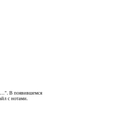
: …". В появившемся
йл с нотами.