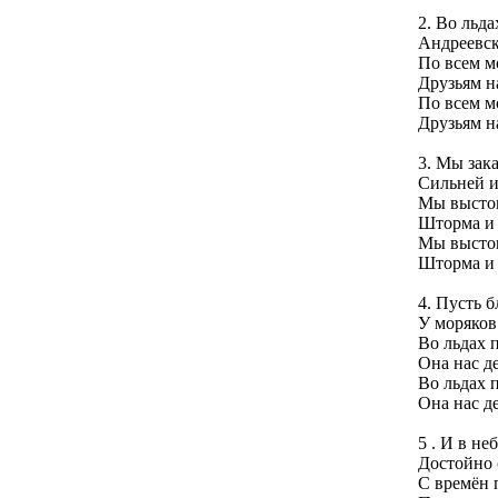
2. Во льда
Андреевск
По всем м
Друзьям на
По всем м
Друзьям на
3. Мы зак
Сильней и 
Мы выстои
Шторма и 
Мы выстои
Шторма и 
4. Пусть б
У моряков
Во льдах 
Она нас де
Во льдах 
Она нас де
5 . И в не
Достойно 
С времён 