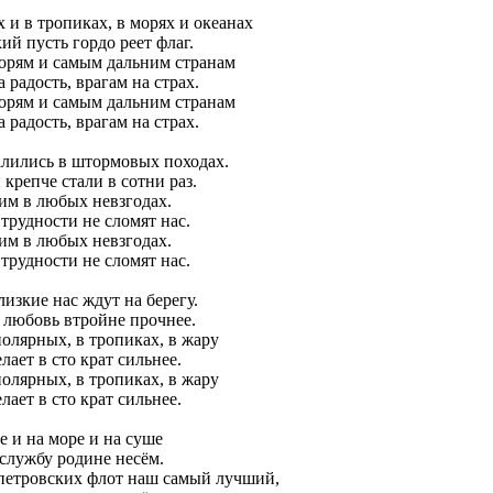
х и в тропиках, в морях и океанах
ий пусть гордо реет флаг.
орям и самым дальним странам
 радость, врагам на страх.
орям и самым дальним странам
 радость, врагам на страх.
алились в штормовых походах.
крепче стали в сотни раз.
м в любых невзгодах.
трудности не сломят нас.
м в любых невзгодах.
трудности не сломят нас.
лизкие нас ждут на берегу.
 любовь втройне прочнее.
полярных, в тропиках, в жару
лает в сто крат сильнее.
полярных, в тропиках, в жару
лает в сто крат сильнее.
бе и на море и на суше
службу родине несём.
петровских флот наш самый лучший,