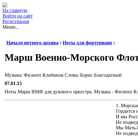
На главную
Войти на сайт
Регистрация
Меню...
Начало нотного архива
:
Ноты для фортепиано
:
Марш Военно-Морского Фло
Музыка: Филипп Клибанов Слова: Борис Благодатный
07.01.15
Ноты Марш ВМФ для духового оркестра. Музыка - Филипп Клиб
1. Морская
Гордится 
И мы Росс
Не подвед
Мы Мать-Р
Не подвед