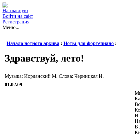
На главную
Войти на сайт
Регистрация
Меню...
Начало нотного архива
:
Ноты для фортепиано
:
Здравствуй, лето!
Музыка: Иорданский М. Слова: Черницкая И.
01.02.09
Мы
Ка
Вс
Ко
И 
На
В 
Ки