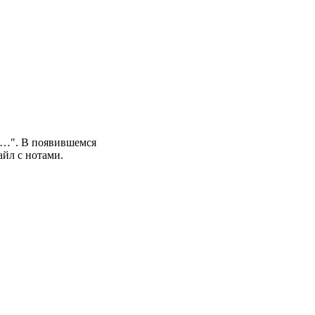
: …". В появившемся
йл с нотами.