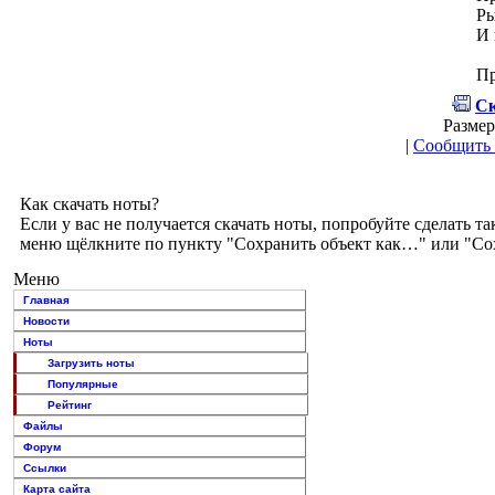
Ры
И 
Пр
Ск
Размер
|
Сообщить 
Как скачать ноты?
Если у вас не получается скачать ноты, попробуйте сделать
меню щёлкните по пункту "Сохранить объект как…" или "Сохр
Меню
Главная
Новости
Ноты
Загрузить ноты
Популярные
Рейтинг
Файлы
Форум
Ссылки
Карта сайта