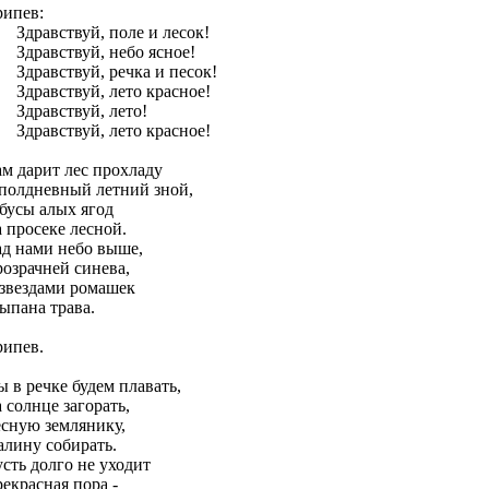
ипев:
равствуй, поле и лесок!
дравствуй, небо ясное!
равствуй, речка и песок!
равствуй, лето красное!
дравствуй, лето!
равствуй, лето красное!
м дарит лес прохладу
полдневный летний зной,
бусы алых ягод
 просеке лесной.
д нами небо выше,
озрачней синева,
звездами ромашек
ыпана трава.
ипев.
 в речке будем плавать,
 солнце загорать,
сную землянику,
лину собирать.
сть долго не уходит
екрасная пора -