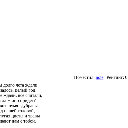
Поместил:
note
| Рейтинг: 0
 долго лета ждали,
залось, целый год!
е ждали, все считали,
гда ж оно придет?
вот шумят дубравы
д нашей головой,
лугах цветы и травы
вают нам с тобой.