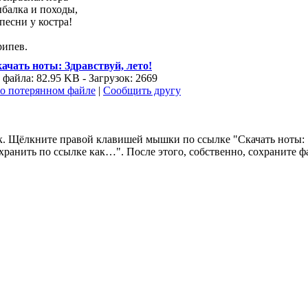
балка и походы,
песни у костра!
ипев.
ачать ноты: Здравствуй, лето!
 файла: 82.95 KB - Загрузок: 2669
о потерянном файле
|
Сообщить другу
 так. Щёлкните правой клавишей мышки по ссылке "Скачать ноты
анить по ссылке как…". После этого, собственно, сохраните фа