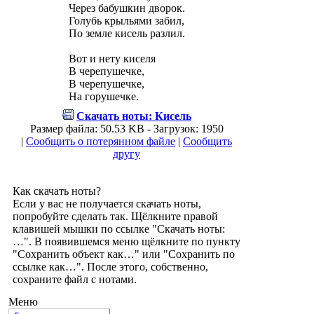
Через бабушкин дворок.
Голубь крыльями забил,
По земле кисель разлил.
Вот и нету киселя
В черепушечке,
В черепушечке,
На горушечке.
Скачать ноты: Кисель
Размер файла: 50.53 KB - Загрузок: 1950
|
Сообщить о потерянном файле
|
Сообщить
другу
Как скачать ноты?
Если у вас не получается скачать ноты,
попробуйте сделать так. Щёлкните правой
клавишей мышки по ссылке "Скачать ноты:
…". В появившемся меню щёлкните по пункту
"Сохранить объект как…" или "Сохранить по
ссылке как…". После этого, собственно,
сохраните файл с нотами.
Меню