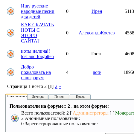
Ищу русские
народные песни
0
Ирен
511
для детей
КАК СКАЧАТЬ
НОТЫ С
0
АлександрКостев
455
ЭТОГО
САЙТА?
ноты налича!!
0
Гость
469
lost and forgotten
Добро
пожаловать на
4
note
1895
наш форум
Страница 1 всего 2
[1]
2
»
Пользователи на форуме:
Легенда
Поиск
Права
Пользователи на форуме:: 2 , на этом форуме:
Всего пользователей: 2 [
Администраторы
] [
Модерат
2 Анонимные пользователи:
0 Зарегистрированные пользователи: