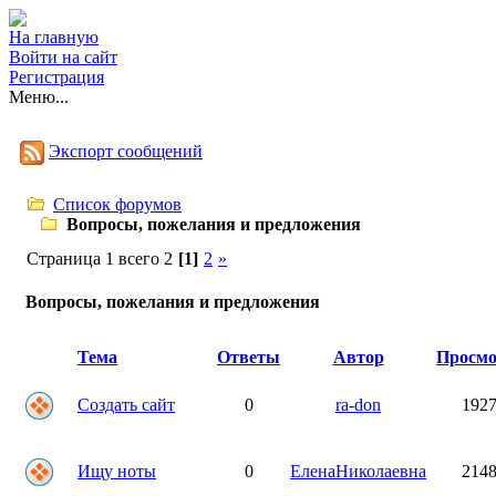
На главную
Войти на сайт
Регистрация
Меню...
Экспорт сообщений
Список форумов
Вопросы, пожелания и предложения
Страница 1 всего 2
[1]
2
»
Вопросы, пожелания и предложения
Тема
Ответы
Автор
Просм
Создать сайт
0
ra-don
192
Ищу ноты
0
ЕленаНиколаевна
214