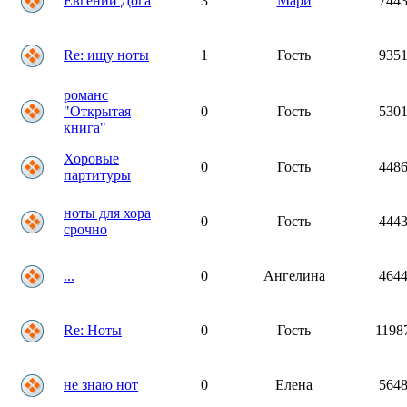
Евгений Дога
3
Мари
744
Re: ищу ноты
1
Гость
935
романс
"Открытая
0
Гость
530
книга"
Хоровые
0
Гость
448
партитуры
ноты для хора
0
Гость
444
срочно
...
0
Ангелина
464
Re: Ноты
0
Гость
1198
не знаю нот
0
Елена
564