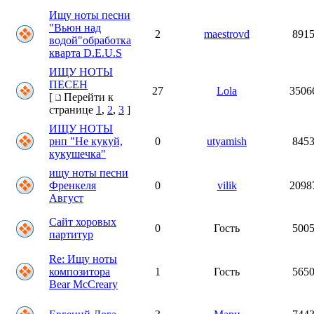
Ищу ноты песни
"Вьюн над
2
maestrovd
891
водой"обработка
кварта D.E.U.S
ИЩУ НОТЫ
ПЕСЕН
27
Lola
3506
[
Перейти к
странице
1
,
2
,
3
]
ИЩУ НОТЫ
рнп "Не кукуй,
0
utyamish
845
кукушечка"
ищу ноты песни
Френкеля
0
vilik
2098
Август
Сайт хоровых
0
Гость
500
партитур
Re: Ищу ноты
композитора
1
Гость
565
Bear McCreary