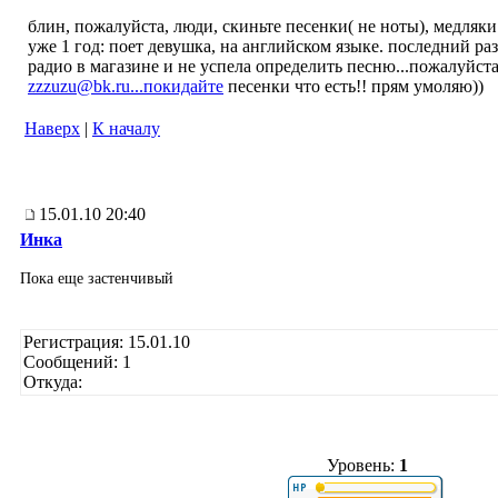
блин, пожалуйста, люди, скиньте песенки( не ноты), медляк
уже 1 год: поет девушка, на английском языке. последний ра
радио в магазине и не успела определить песню...пожалуйст
zzzuzu@bk.ru...поки­дайте
песенки что есть!! прям умоляю))
Наверх
|
К началу
15.01.10 20:40
Инка
Пока еще застенчивый
Регистрация: 15.01.10
Сообщений: 1
Откуда:
Уровень:
1