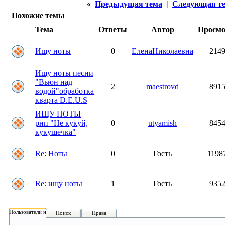
«
Предыдущая тема
|
Следующая т
Похожие темы
Тема
Ответы
Автор
Просм
Ищу ноты
0
ЕленаНиколаевна
214
Ищу ноты песни
"Вьюн над
2
maestrovd
891
водой"обработка
кварта D.E.U.S
ИЩУ НОТЫ
рнп "Не кукуй,
0
utyamish
845
кукушечка"
Re: Ноты
0
Гость
1198
Re: ищу ноты
1
Гость
935
Пользователи на форуме:
Поиск
Права