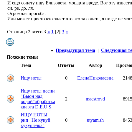
И ещо сонату ищу Елизовета, моцарта вроде. Вот эту известн
си, ре, до, ля.
Огромная просьба.
Или может просто кто знает что это за соната, я нигде не мо
Страница 2 всего 3
«
1
[2]
3
»
«
Предыдущая тема
|
Следующая т
Похожие темы
Тема
Ответы
Автор
Просм
Ищу ноты
0
ЕленаНиколаевна
214
Ищу ноты песни
"Вьюн над
2
maestrovd
891
водой"обработка
кварта D.E.U.S
ИЩУ НОТЫ
рнп "Не кукуй,
0
utyamish
845
кукушечка"