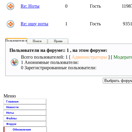
Re: Ноты
0
Гость
1198
Re: ищу ноты
1
Гость
935
Пользователи на форуме:
Поиск
Права
Пользователи на форуме:: 1 , на этом форуме:
Всего пользователей: 1 [
Администраторы
] [
Модерат
1 Анонимные пользователи:
0 Зарегистрированные пользователи:
Меню
Главная
Новости
Ноты
Файлы
Форум
Обновления