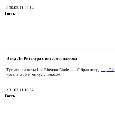
30.05.11 22:14
Гость
Этюд Ли Ритенура с инусом и плюсом
Тут искали ноты Lee Ritenour Etude....... Я брал осюда
http://de
ноты в GTP и минус с плюсом.
31.03.11 10:52
Гость