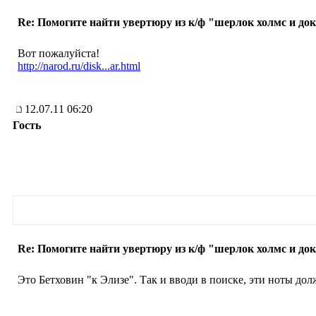
Re: Помогите найти увертюру из к/ф "шерлок холмс и док
Вот пожалуйста!
http://narod.ru/disk...ar.html
12.07.11 06:20
Гость
Re: Помогите найти увертюру из к/ф "шерлок холмс и док
Это Бетховин "к Элизе". Так и вводи в поиске, эти ноты до