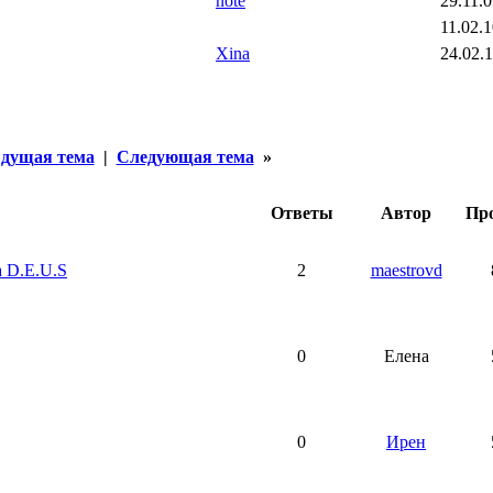
note
29.11.0
11.02.1
Xina
24.02.1
дущая тема
|
Следующая тема
»
Ответы
Автор
Пр
 D.E.U.S
2
maestrovd
0
Елена
0
Ирен