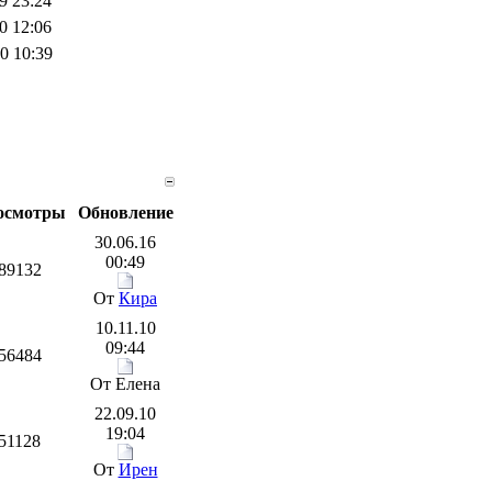
9 23:24
0 12:06
0 10:39
осмотры
Обновление
30.06.16
00:49
89132
От
Кира
10.11.10
09:44
56484
От Елена
22.09.10
19:04
51128
От
Ирен