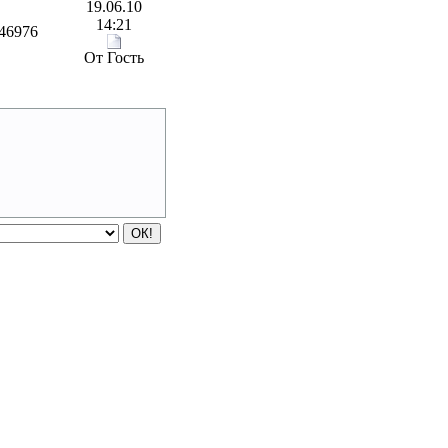
19.06.10
14:21
46976
От Гость