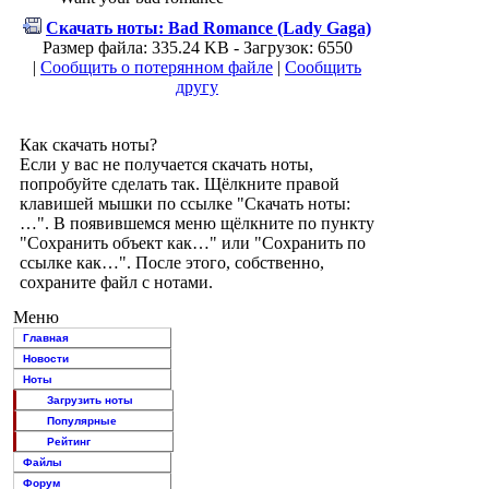
Скачать ноты: Bad Romance (Lady Gaga)
Размер файла: 335.24 KB - Загрузок: 6550
|
Сообщить о потерянном файле
|
Сообщить
другу
Как скачать ноты?
Если у вас не получается скачать ноты,
попробуйте сделать так. Щёлкните правой
клавишей мышки по ссылке "Скачать ноты:
…". В появившемся меню щёлкните по пункту
"Сохранить объект как…" или "Сохранить по
ссылке как…". После этого, собственно,
сохраните файл с нотами.
Меню
Главная
Новости
Ноты
Загрузить ноты
Популярные
Рейтинг
Файлы
Форум