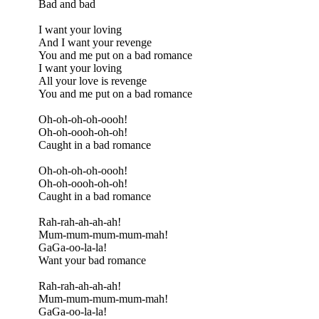
Bad and bad
I want your loving
And I want your revenge
You and me put on a bad romance
I want your loving
All your love is revenge
You and me put on a bad romance
Oh-oh-oh-oh-oooh!
Oh-oh-oooh-oh-oh!
Caught in a bad romance
Oh-oh-oh-oh-oooh!
Oh-oh-oooh-oh-oh!
Caught in a bad romance
Rah-rah-ah-ah-ah!
Mum-mum-mum-mum-mah!
GaGa-oo-la-la!
Want your bad romance
Rah-rah-ah-ah-ah!
Mum-mum-mum-mum-mah!
GaGa-oo-la-la!