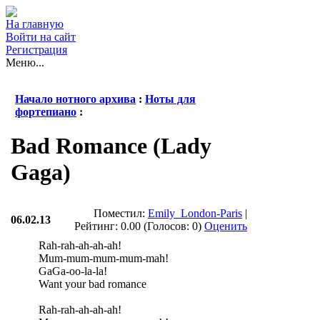
На главную
Войти на сайт
Регистрация
Меню...
Начало нотного архива
:
Ноты для
фортепиано
:
Bad Romance (Lady
Gaga)
Поместил:
Emily_London-Paris
|
06.02.13
Рейтинг: 0.00 (Голосов: 0)
Оценить
Rah-rah-ah-ah-ah!
Mum-mum-mum-mum-mah!
GaGa-oo-la-la!
Want your bad romance
Rah-rah-ah-ah-ah!