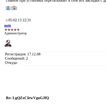
главное при установки перетаскивает к себе все закладки с д
05.02.13 22:31
note
Администратор
Регистрация: 17.12.08
Сообщений: 2
Откуда:
Re: LgQZxCIewVguGJfQ