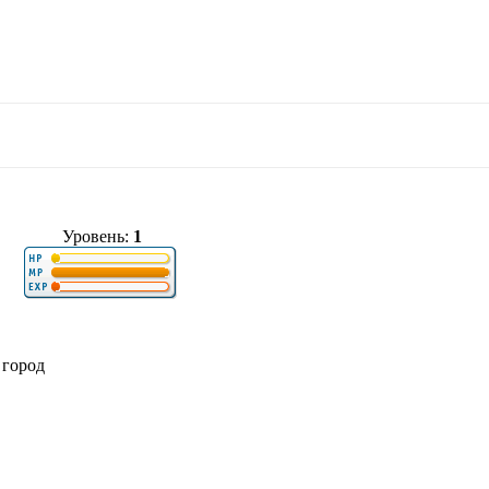
Уровень:
1
 город