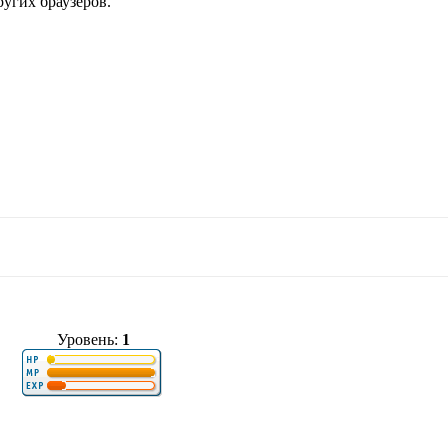
ругих браузеров.
Уровень:
1