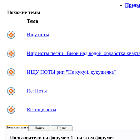
«
Преды
Похожие темы
Тема
Ищу ноты
Ищу ноты песни "Вьюн над водой"обработка кварта
ИЩУ НОТЫ рнп "Не кукуй, кукушечка"
Re: Ноты
Re: ищу ноты
Пользователи на форуме:
Поиск
Права
Пользователи на форуме:: 1 , на этом форуме: