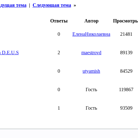
дущая тема
|
Следующая тема
»
Ответы
Автор
Просмотр
0
ЕленаНиколаевна
21481
 D.E.U.S
2
maestrovd
89139
0
utyamish
84529
0
Гость
119867
1
Гость
93509