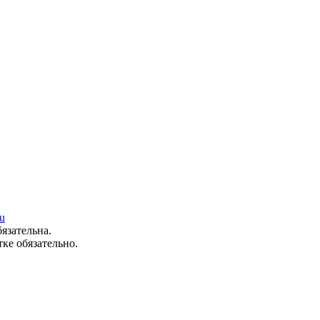
u
язательна.
ке обязательно.