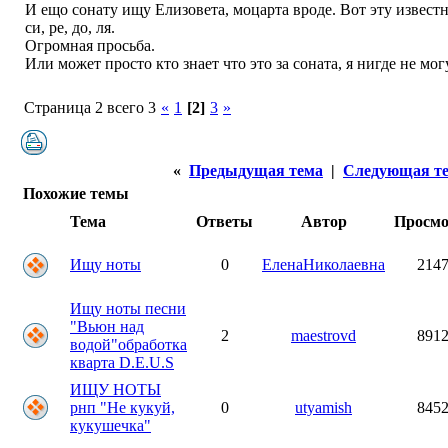
И ещо сонату ищу Елизовета, моцарта вроде. Вот эту известн
си, ре, до, ля.
Огромная просьба.
Или может просто кто знает что это за соната, я нигде не мо
Страница 2 всего 3
«
1
[2]
3
»
«
Предыдущая тема
|
Следующая т
Похожие темы
Тема
Ответы
Автор
Просм
Ищу ноты
0
ЕленаНиколаевна
214
Ищу ноты песни
"Вьюн над
2
maestrovd
891
водой"обработка
кварта D.E.U.S
ИЩУ НОТЫ
рнп "Не кукуй,
0
utyamish
845
кукушечка"