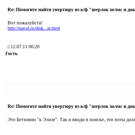
Re: Помогите найти увертюру из к/ф "шерлок холмс и док
Вот пожалуйста!
http://narod.ru/disk...ar.html
12.07.11 06:20
Гость
Re: Помогите найти увертюру из к/ф "шерлок холмс и док
Это Бетховин "к Элизе". Так и вводи в поиске, эти ноты до