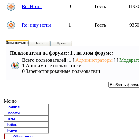
Re: Ноты
0
Гость
1198
Re: ищу ноты
1
Гость
935
Пользователи на форуме:
Поиск
Права
Пользователи на форуме:: 1 , на этом форуме:
Всего пользователей: 1 [
Администраторы
] [
Модерат
1 Анонимные пользователи:
0 Зарегистрированные пользователи:
Меню
Главная
Новости
Ноты
Файлы
Форум
Обновления