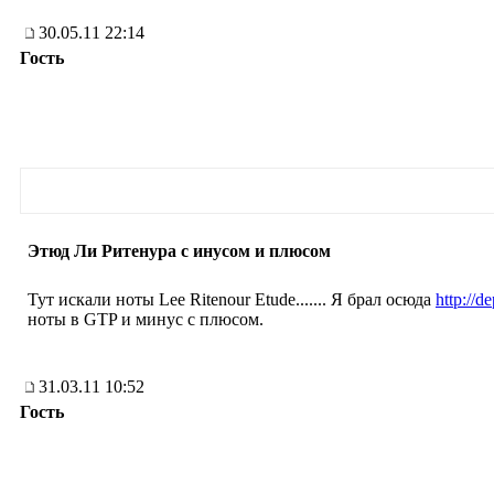
30.05.11 22:14
Гость
Этюд Ли Ритенура с инусом и плюсом
Тут искали ноты Lee Ritenour Etude....... Я брал осюда
http://de
ноты в GTP и минус с плюсом.
31.03.11 10:52
Гость