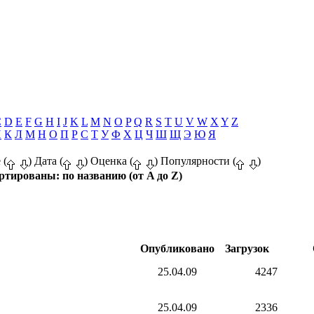
C
D
E
F
G
H
I
J
K
L
M
N
O
P
Q
R
S
T
U
V
W
X
Y
Z
И
К
Л
М
Н
О
П
Р
С
Т
У
Ф
Х
Ц
Ч
Ш
Щ
Э
Ю
Я
 (
) Дата (
) Оценка (
) Популярности (
)
ртированы: по названию (от A до Z)
Опубликовано
Загрузок
25.04.09
4247
25.04.09
2336