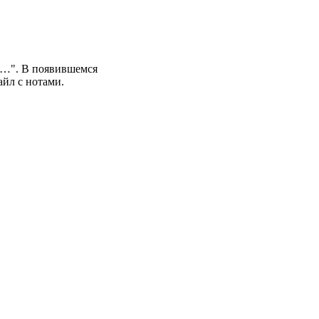
: …". В появившемся
йл с нотами.