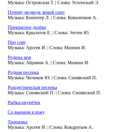
Музыка: Островская Т. | Слова: Успенский Э.
Почему медведь зимой спит
Музыка: Книппер Л. | Слова: Коваленков А.
Прекрасное далёко
Музыка: Крылатов Е. | Слова: Энтин Ю.
Про сову
Музыка: Арсеев И. | Слова: Мазнин И.
Родина моя
Музыка: Абрамов А. | Слова: Мазнин И.
Родная песенка
Музыка: Чичиков Ю. | Слова: Синявский П.
Рождественская песенка
Музыка: Синявский П. | Слова: Синявский П.
Рыбка-окунёчек
Со вьюном я хожу
Тропинка
Музыка: Арсеев И. | Слова: Ковдратьев А.