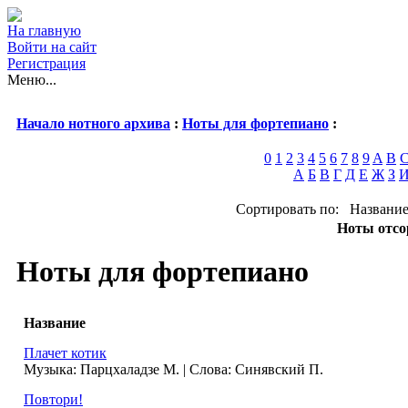
На главную
Войти на сайт
Регистрация
Меню...
Начало нотного архива
:
Ноты для фортепиано
:
0
1
2
3
4
5
6
7
8
9
A
B
А
Б
В
Г
Д
Е
Ж
З
Сортировать по: Название
Ноты отсо
Ноты для фортепиано
Название
Плачет котик
Музыка: Парцхаладзе М. | Слова: Синявский П.
Повтори!