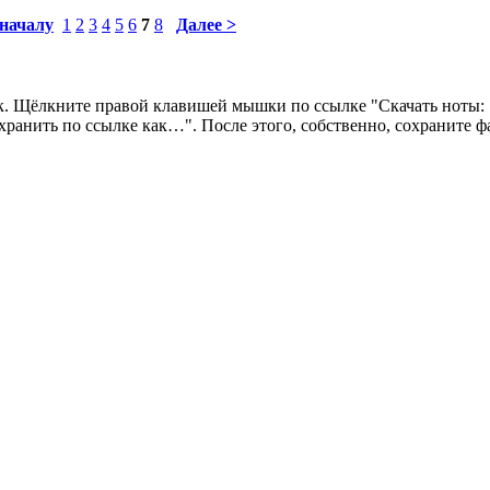
 началу
1
2
3
4
5
6
7
8
Далее >
 так. Щёлкните правой клавишей мышки по ссылке "Скачать ноты
анить по ссылке как…". После этого, собственно, сохраните фа