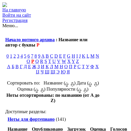
На главную
Войти на сайт
Регистрация
Меню...
Начало нотного архива
: Название или
автор с буквы
P
0
1
2
3
4
5
6
7
8
9
A
B
C
D
E
F
G
H
I
J
K
L
M
N
O
P
Q
R
S
T
U
V
W
X
Y
Z
А
Б
В
Г
Д
Е
Ж
З
И
К
Л
М
Н
О
П
Р
С
Т
У
Ф
Х
Ц
Ч
Ш
Щ
Э
Ю
Я
Сортировать по: Название (
) Дата (
)
Оценка (
) Популярности (
)
Ноты отсортированы: по названию (от A до
Z)
Доступные разделы:
Ноты для фортепиано
(141)
Название
Опубликовано
Загрузок
Оценка
Голосов