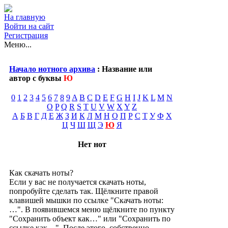
На главную
Войти на сайт
Регистрация
Меню...
Начало нотного архива
: Название или
автор с буквы
Ю
0
1
2
3
4
5
6
7
8
9
A
B
C
D
E
F
G
H
I
J
K
L
M
N
O
P
Q
R
S
T
U
V
W
X
Y
Z
А
Б
В
Г
Д
Е
Ж
З
И
К
Л
М
Н
О
П
Р
С
Т
У
Ф
Х
Ц
Ч
Ш
Щ
Э
Ю
Я
Нет нот
Как скачать ноты?
Если у вас не получается скачать ноты,
попробуйте сделать так. Щёлкните правой
клавишей мышки по ссылке "Скачать ноты:
…". В появившемся меню щёлкните по пункту
"Сохранить объект как…" или "Сохранить по
ссылке как…". После этого, собственно,