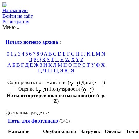
На главную
Войти на сайт
Регистрация
Меню...
Начало нотного архива
:
0
1
2
3
4
5
6
7
8
9
A
B
C
D
E
F
G
H
I
J
K
L
M
N
O
P
Q
R
S
T
U
V
W
X
Y
Z
А
Б
В
Г
Д
Е
Ж
З
И
К
Л
М
Н
О
П
Р
С
Т
У
Ф
Х
Ц
Ч
Ш
Щ
Э
Ю
Я
Сортировать по: Название (
) Дата (
)
Оценка (
) Популярности (
)
Ноты отсортированы: по названию (от A до
Z)
Доступные разделы:
Ноты для фортепиано
(141)
Название
Опубликовано
Загрузок
Оценка
Голо