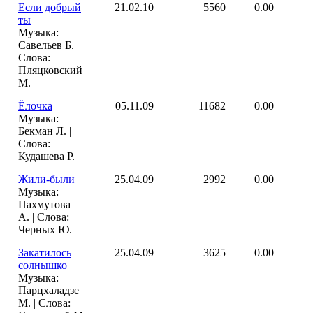
Если добрый
21.02.10
5560
0.00
ты
Музыка:
Савельев Б. |
Слова:
Пляцковский
М.
Ёлочка
05.11.09
11682
0.00
Музыка:
Бекман Л. |
Слова:
Кудашева Р.
Жили-были
25.04.09
2992
0.00
Музыка:
Пахмутова
А. | Слова:
Черных Ю.
Закатилось
25.04.09
3625
0.00
солнышко
Музыка:
Парцхаладзе
М. | Слова: