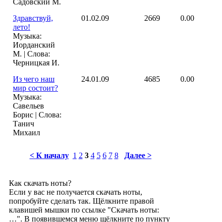
Садовский М.
Здравствуй,
01.02.09
2669
0.00
лето!
Музыка:
Иорданский
М. | Слова:
Черницкая И.
Из чего наш
24.01.09
4685
0.00
мир состоит?
Музыка:
Савельев
Борис | Слова:
Танич
Михаил
< К началу
1
2
3
4
5
6
7
8
Далее >
Как скачать ноты?
Если у вас не получается скачать ноты,
попробуйте сделать так. Щёлкните правой
клавишей мышки по ссылке "Скачать ноты:
…". В появившемся меню щёлкните по пункту