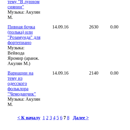
тему "В лунном
сиянии"
Музыка: Акулян
М.
Пивная бочка
14.09.16
2630
0.00
(полька) или
"Розамунда" для
фортепиано
Музыка:
Вейвода
Яромир (аранж.
Акулян М.)
Вариации на
14.09.16
2140
0.00
тему из
одесского
фольклора
"Чемоданчик"
Музыка: Акулян
М.
< К началу
1
2
3
4
5
6
7
8
Далее >